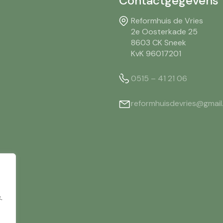
Contactgegevens
Reformhuis de Vries
2e Oosterkade 25
8603 CK Sneek
KvK 96017201
0515 – 41 21 06
reformhuisdevries@gmai
.