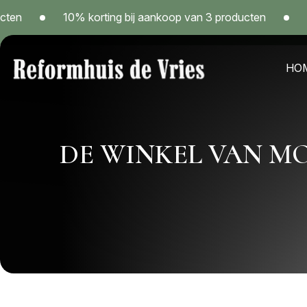
Skip
10% korting bij aankoop van 3 producten
10% kor
to
content
HO
Reformwinkel Reformhuis de Vries in Sneek – Kom langs!
DE WINKEL VAN M