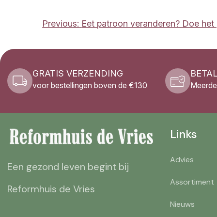
BERICHT
Previous:
Eet patroon veranderen? Doe het g
NAVIGATIE
GRATIS VERZENDING
BETAL
voor bestellingen boven de €130
Meerde
Links
Advies
Een gezond leven begint bij
Assortiment
Reformhuis de Vries
Nieuws