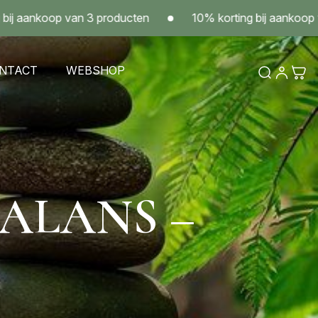
koop van 3 producten
10% korting bij aankoop van 3 p
NTACT
WEBSHOP
ALANS –