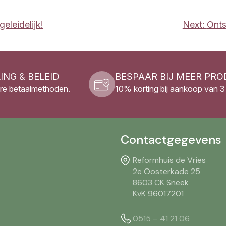
eleidelijk!
Next:
Onts
ING & BELEID
BESPAAR BIJ MEER PR
re betaalmethoden.
10% korting bij aankoop van 
Contactgegevens
Reformhuis de Vries
2e Oosterkade 25
8603 CK Sneek
KvK 96017201
0515 – 41 21 06