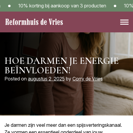
Skip
10% korting bij aankoop van 3 producten
10% kor
to
content
Reformwinkel Reformhuis de Vries in Sneek – Kom langs!
HOE DARMEN JE ENERGIE
BEÏNVLOEDEN!
Posted on
augustus 2, 2025
by
Corry de Vries
Je darmen zijn veel meer dan een spijsverteringskanaal.
Ze vormen een essentieel onderdeel van jouw