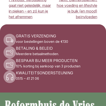
BERICHT
NAVIGATIE
gaat niet geleidelijk, maar
hoe voeding en lifestyle
in pieken – en zó kun je
je buik (en mood)
het afremmen
beïnvloeden
GRATIS VERZENDING
voor bestellingen boven de €130
BETALING & BELEID
Meerdere betaalmethoden.
BESPAAR BIJ MEER PRODUCTEN
10% korting bij aankoop van 3 producten
KWALITEITSONDERSTEUNING
0515 – 41 21 06