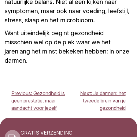
natuurlijke balans. Niet alleen kijken naar
symptomen, maar ook naar voeding, leefstijl,
stress, slaap en het microbioom.
Want uiteindelijk begint gezondheid
misschien wel op de plek waar we het
jarenlang het minst bekeken hebben: in onze
darmen.
BERICHT
Previous:
Gezondheid is
Next:
Je darmen: het
NAVIGATIE
geen prestatie, maar
tweede brein van je
aandacht voor jezelf
gezondheid
GRATIS VERZENDING