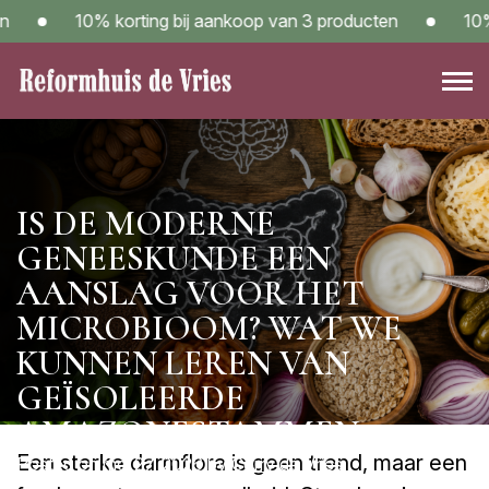
Skip
10% korting bij aankoop van 3 producten
10% ko
to
content
Reformwinkel Reformhuis de Vries in Sneek – Kom langs!
IS DE MODERNE
GENEESKUNDE EEN
AANSLAG VOOR HET
MICROBIOOM? WAT WE
KUNNEN LEREN VAN
GEÏSOLEERDE
AMAZONESTAMMEN
Een sterke darmflora is geen trend, maar een
Posted on
mei 27, 2026
by
Corry de Vries