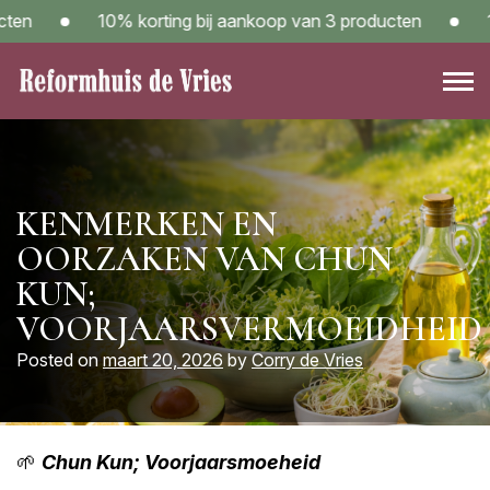
Skip
en
10% korting bij aankoop van 3 producten
10
to
content
Reformwinkel Reformhuis de Vries in Sneek – Kom langs!
KENMERKEN EN
OORZAKEN VAN CHUN
KUN;
VOORJAARSVERMOEIDHEID
Posted on
maart 20, 2026
by
Corry de Vries
🌱
Chun Kun; Voorjaarsmoeheid