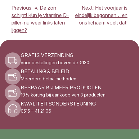
BERICHT
Previous:
☀️ De zon
Next:
Het voorjaar is
NAVIGATIE
schijnt! Kun je vitamine D-
eindelijk begonnen… en
pillen nu weer links laten
ons lichaam voelt dat!
liggen?
GRATIS VERZENDING
voor bestellingen boven de €130
BETALING & BELEID
Meerdere betaalmethoden.
BESPAAR BIJ MEER PRODUCTEN
10% korting bij aankoop van 3 producten
KWALITEITSONDERSTEUNING
0515 – 41 21 06