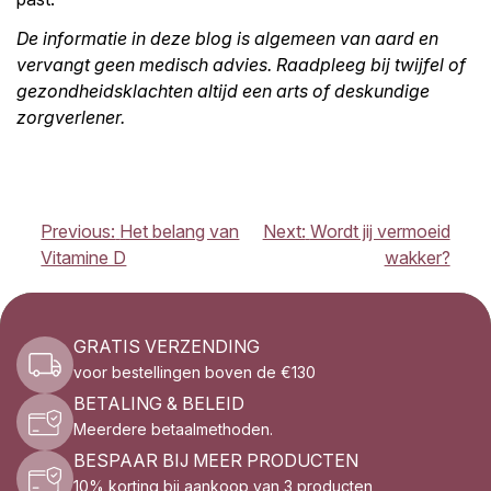
De informatie in deze blog is algemeen van aard en
vervangt geen medisch advies. Raadpleeg bij twijfel of
gezondheidsklachten altijd een arts of deskundige
zorgverlener.
BERICHT
Previous:
Het belang van
Next:
Wordt jij vermoeid
NAVIGATIE
Vitamine D
wakker?
GRATIS VERZENDING
voor bestellingen boven de €130
BETALING & BELEID
Meerdere betaalmethoden.
BESPAAR BIJ MEER PRODUCTEN
10% korting bij aankoop van 3 producten