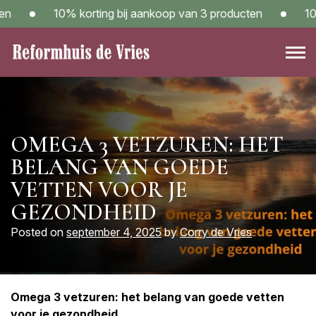
Skip
10% korting bij aankoop van 3 producten
10% k
to
content
Reformwinkel Reformhuis de Vries in Sneek – Kom langs!
OMEGA 3 VETZUREN: HET
BELANG VAN GOEDE
VETTEN VOOR JE
GEZONDHEID
Posted on
september 4, 2025
by
Corry de Vries
Omega 3 vetzuren: het belang van goede vetten
voor je gezondheid