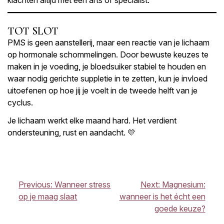
klachten altijd met een arts of specialist.
TOT SLOT
PMS is geen aanstellerij, maar een reactie van je lichaam
op hormonale schommelingen. Door bewuste keuzes te
maken in je voeding, je bloedsuiker stabiel te houden en
waar nodig gerichte suppletie in te zetten, kun je invloed
uitoefenen op hoe jij je voelt in de tweede helft van je
cyclus.
Je lichaam werkt elke maand hard. Het verdient
ondersteuning, rust en aandacht. 💛
BERICHT
Previous:
Wanneer stress
Next:
Magnesium:
NAVIGATIE
op je maag slaat
wanneer is het écht een
goede keuze?