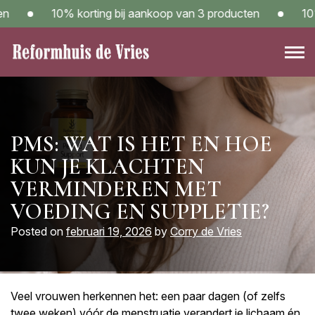
Skip
10% korting bij aankoop van 3 producten
10% k
to
content
Reformwinkel Reformhuis de Vries in Sneek – Kom langs!
PMS: WAT IS HET EN HOE
KUN JE KLACHTEN
VERMINDEREN MET
VOEDING EN SUPPLETIE?
Posted on
februari 19, 2026
by
Corry de Vries
Veel vrouwen herkennen het: een paar dagen (of zelfs
twee weken) vóór de menstruatie verandert je lichaam én