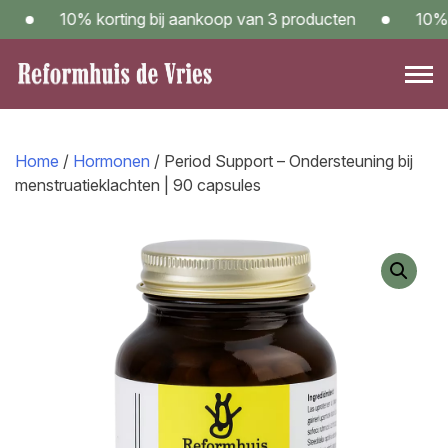
Skip
10% korting bij aankoop van 3 producten
10% kor
to
content
Reformwinkel Reformhuis de Vries in Sneek – Kom langs!
Home
/
Hormonen
/ Period Support – Ondersteuning bij
menstruatieklachten | 90 capsules