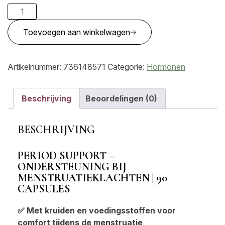
Period
Support
Toevoegen aan winkelwagen
–
Ondersteuning
bij
Artikelnummer:
736148571
Categorie:
Hormonen
menstruatieklachten
|
90
Beschrijving
Beoordelingen (0)
capsules
aantal
BESCHRIJVING
PERIOD SUPPORT –
ONDERSTEUNING BIJ
MENSTRUATIEKLACHTEN | 90
CAPSULES
✅ Met kruiden en voedingsstoffen voor
comfort tijdens de menstruatie