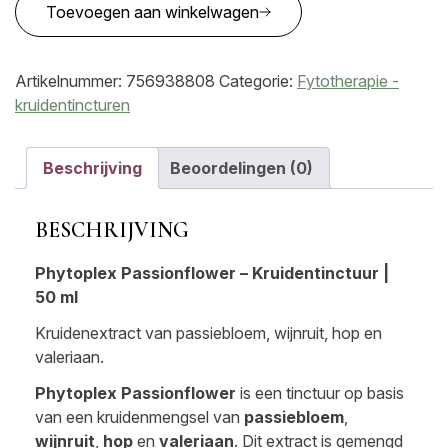
Toevoegen aan winkelwagen
Passionflower
–
Kruidentinctuur
Artikelnummer:
756938808
Categorie:
Fytotherapie -
|
kruidentincturen
50
ml
aantal
Beschrijving
Beoordelingen (0)
BESCHRIJVING
Phytoplex Passionflower – Kruidentinctuur |
50 ml
Kruidenextract van passiebloem, wijnruit, hop en
valeriaan.
Phytoplex Passionflower
is een tinctuur op basis
van een kruidenmengsel van
passiebloem
,
wijnruit
,
hop
en
valeriaan
. Dit extract is gemengd