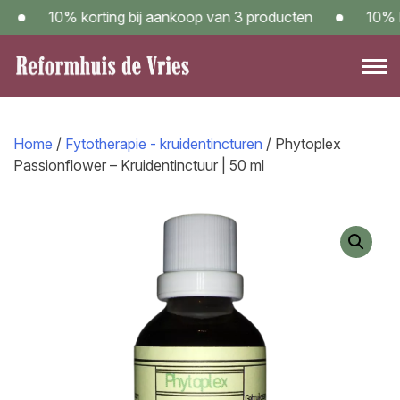
Skip
10% korting bij aankoop van 3 producten
10% kort
to
content
Reformwinkel Reformhuis de Vries in Sneek – Kom langs!
Home
/
Fytotherapie - kruidentincturen
/ ​Phytoplex
Passionflower – Kruidentinctuur | 50 ml