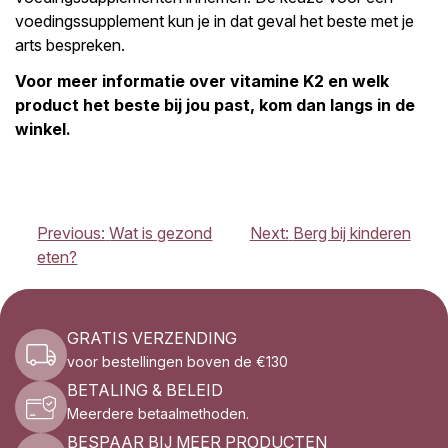
voedingssupplement kun je in dat geval het beste met je
arts bespreken.
Voor meer informatie over vitamine K2 en welk
product het beste bij jou past, kom dan langs in de
winkel.
BERICHT
Previous:
Wat is gezond
Next:
Berg bij kinderen
NAVIGATIE
eten?
GRATIS VERZENDING
voor bestellingen boven de €130
BETALING & BELEID
Meerdere betaalmethoden.
BESPAAR BIJ MEER PRODUCTEN