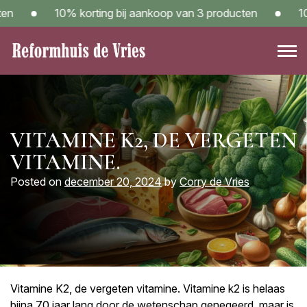
Skip
10% korting bij aankoop van 3 producten
10% 
to
content
Reformwinkel Reformhuis de Vries in Sneek – Kom langs!
VITAMINE K2, DE VERGETEN
VITAMINE.
Posted on
december 20, 2024
by
Corry de Vries
Vitamine K2, de vergeten vitamine. Vitamine k2 is helaas
bijna 70 jaar lang door de wetenschap genegeerd, maar is